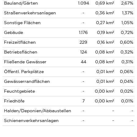
Bauland/Gärten
1.094
0,69 km²
2,67%
Straßenverkehrsanlagen
-
0,36 km²
1,37%
Sonstige Flächen
-
0,27 km²
1,05%
Gebäude
1.176
0,19 km²
0,72%
Freizeitflächen
229
0,16 km²
0,60%
Betriebsflächen
124
0,08 km²
0,32%
Fließende Gewässer
44
0,08 km²
0,31%
Öffentl. Parkplätze
-
0,01 km²
0,06%
Gewässerrandflächen
-
0,01 km²
0,04%
Feuchtgebiete
-
0,00 km²
0,02%
Friedhöfe
7
0,00 km²
0,01%
Halden/Deponien/Abbaustellen
-
-
-
Schienenverkehrsanlagen
-
-
-