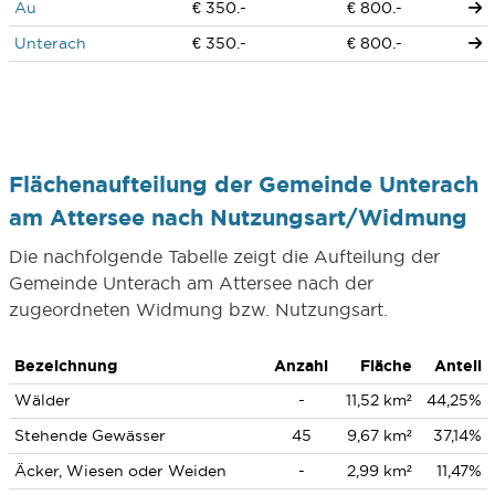
Au
€ 350.-
€ 800.-
Unterach
€ 350.-
€ 800.-
Flächenaufteilung der Gemeinde Unterach
am Attersee nach Nutzungsart/Widmung
Die nachfolgende Tabelle zeigt die Aufteilung der
Gemeinde Unterach am Attersee nach der
zugeordneten Widmung bzw. Nutzungsart.
Bezeichnung
Anzahl
Fläche
Anteil
Wälder
-
11,52 km²
44,25%
Stehende Gewässer
45
9,67 km²
37,14%
Äcker, Wiesen oder Weiden
-
2,99 km²
11,47%