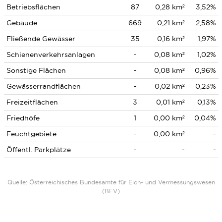
Betriebsflächen
87
0,28 km²
3,52%
Gebäude
669
0,21 km²
2,58%
Fließende Gewässer
35
0,16 km²
1,97%
Schienenverkehrsanlagen
-
0,08 km²
1,02%
Sonstige Flächen
-
0,08 km²
0,96%
Gewässerrandflächen
-
0,02 km²
0,23%
Freizeitflächen
3
0,01 km²
0,13%
Friedhöfe
1
0,00 km²
0,04%
Feuchtgebiete
-
0,00 km²
-
Öffentl. Parkplätze
-
-
-
Quelle: Österreichisches Bundesamte für Eich- und Vermessungswesen
(BEV)