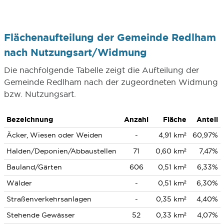
Flächenaufteilung der Gemeinde Redlham
nach Nutzungsart/Widmung
Die nachfolgende Tabelle zeigt die Aufteilung der
Gemeinde Redlham nach der zugeordneten Widmung
bzw. Nutzungsart.
Bezeichnung
Anzahl
Fläche
Anteil
Äcker, Wiesen oder Weiden
-
4,91 km²
60,97%
Halden/Deponien/Abbaustellen
71
0,60 km²
7,47%
Bauland/Gärten
606
0,51 km²
6,33%
Wälder
-
0,51 km²
6,30%
Straßenverkehrsanlagen
-
0,35 km²
4,40%
Stehende Gewässer
52
0,33 km²
4,07%