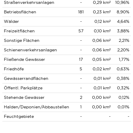
Straßenverkehrsanlagen
-
0,29 km²
10,96%
Betriebsflächen
181
0,23 km²
8,90%
Wälder
-
0,12 km²
4,64%
Freizeitflächen
57
0,10 km²
3,88%
Sonstige Flächen
-
0,06 km²
2,21%
Schienenverkehrsanlagen
-
0,06 km²
2,20%
Fließende Gewässer
17
0,05 km²
1,77%
Friedhöfe
5
0,02 km²
0,63%
Gewässerrandflächen
-
0,01 km²
0,38%
Öffentl. Parkplätze
-
0,01 km²
0,32%
Stehende Gewässer
2
0,00 km²
0,12%
Halden/Deponien/Abbaustellen
1
0,00 km²
0,01%
Feuchtgebiete
-
-
-