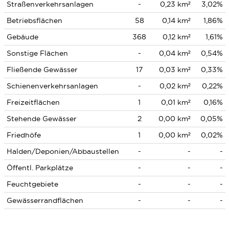
Straßenverkehrsanlagen
-
0,23 km²
3,02%
Betriebsflächen
58
0,14 km²
1,86%
Gebäude
368
0,12 km²
1,61%
Sonstige Flächen
-
0,04 km²
0,54%
Fließende Gewässer
17
0,03 km²
0,33%
Schienenverkehrsanlagen
-
0,02 km²
0,22%
Freizeitflächen
1
0,01 km²
0,16%
Stehende Gewässer
2
0,00 km²
0,05%
Friedhöfe
1
0,00 km²
0,02%
Halden/Deponien/Abbaustellen
-
-
-
Öffentl. Parkplätze
-
-
-
Feuchtgebiete
-
-
-
Gewässerrandflächen
-
-
-