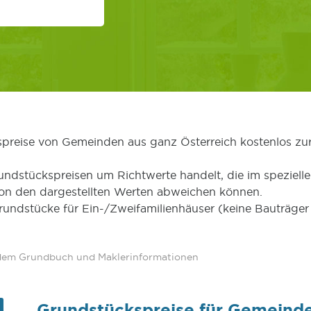
kspreise von Gemeinden aus ganz Österreich kostenlos zu
undstückspreisen um Richtwerte handelt, die im speziellen
von den dargestellten Werten abweichen können.
Grundstücke für Ein-/Zweifamilienhäuser (keine Bauträg
 dem Grundbuch und Maklerinformationen
Grundstückspreise für Gemeinde