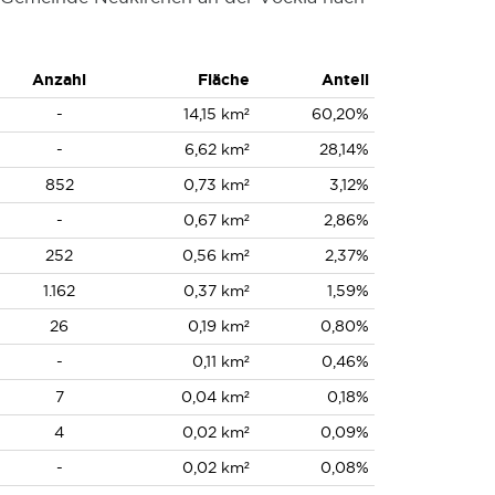
Anzahl
Fläche
Anteil
-
14,15 km²
60,20%
-
6,62 km²
28,14%
852
0,73 km²
3,12%
-
0,67 km²
2,86%
252
0,56 km²
2,37%
1.162
0,37 km²
1,59%
26
0,19 km²
0,80%
-
0,11 km²
0,46%
7
0,04 km²
0,18%
4
0,02 km²
0,09%
-
0,02 km²
0,08%