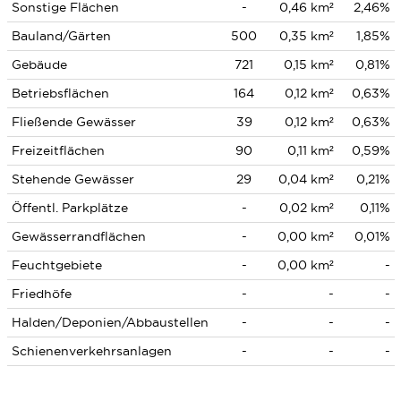
Sonstige Flächen
-
0,46 km²
2,46%
Bauland/Gärten
500
0,35 km²
1,85%
Gebäude
721
0,15 km²
0,81%
Betriebsflächen
164
0,12 km²
0,63%
Fließende Gewässer
39
0,12 km²
0,63%
Freizeitflächen
90
0,11 km²
0,59%
Stehende Gewässer
29
0,04 km²
0,21%
Öffentl. Parkplätze
-
0,02 km²
0,11%
Gewässerrandflächen
-
0,00 km²
0,01%
Feuchtgebiete
-
0,00 km²
-
Friedhöfe
-
-
-
Halden/Deponien/Abbaustellen
-
-
-
Schienenverkehrsanlagen
-
-
-