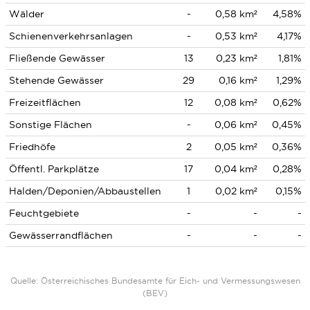
Wälder
-
0,58 km²
4,58%
Schienenverkehrsanlagen
-
0,53 km²
4,17%
Fließende Gewässer
13
0,23 km²
1,81%
Stehende Gewässer
29
0,16 km²
1,29%
Freizeitflächen
12
0,08 km²
0,62%
Sonstige Flächen
-
0,06 km²
0,45%
Friedhöfe
2
0,05 km²
0,36%
Öffentl. Parkplätze
17
0,04 km²
0,28%
Halden/Deponien/Abbaustellen
1
0,02 km²
0,15%
Feuchtgebiete
-
-
-
Gewässerrandflächen
-
-
-
Quelle: Österreichisches Bundesamte für Eich- und Vermessungswesen
(BEV)