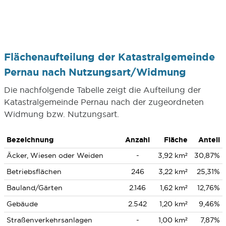
Flächenaufteilung der Katastralgemeinde
Pernau nach Nutzungsart/Widmung
Die nachfolgende Tabelle zeigt die Aufteilung der
Katastralgemeinde Pernau nach der zugeordneten
Widmung bzw. Nutzungsart.
Bezeichnung
Anzahl
Fläche
Anteil
Äcker, Wiesen oder Weiden
-
3,92 km²
30,87%
Betriebsflächen
246
3,22 km²
25,31%
Bauland/Gärten
2.146
1,62 km²
12,76%
Gebäude
2.542
1,20 km²
9,46%
Straßenverkehrsanlagen
-
1,00 km²
7,87%