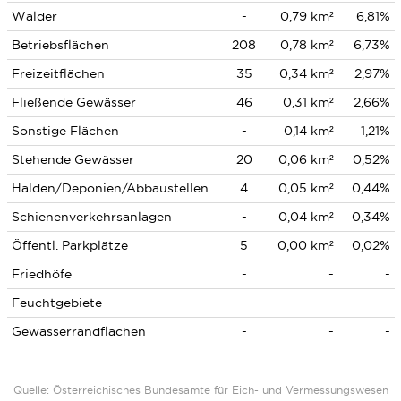
Wälder
-
0,79 km²
6,81%
Betriebsflächen
208
0,78 km²
6,73%
Freizeitflächen
35
0,34 km²
2,97%
Fließende Gewässer
46
0,31 km²
2,66%
Sonstige Flächen
-
0,14 km²
1,21%
Stehende Gewässer
20
0,06 km²
0,52%
Halden/Deponien/Abbaustellen
4
0,05 km²
0,44%
Schienenverkehrsanlagen
-
0,04 km²
0,34%
Öffentl. Parkplätze
5
0,00 km²
0,02%
Friedhöfe
-
-
-
Feuchtgebiete
-
-
-
Gewässerrandflächen
-
-
-
Quelle: Österreichisches Bundesamte für Eich- und Vermessungswesen