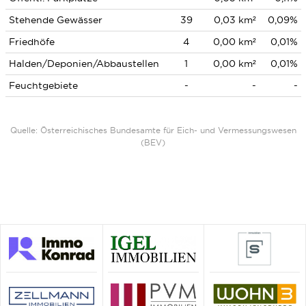
Stehende Gewässer
39
0,03 km²
0,09%
Friedhöfe
4
0,00 km²
0,01%
Halden/Deponien/Abbaustellen
1
0,00 km²
0,01%
Feuchtgebiete
-
-
-
Quelle: Österreichisches Bundesamte für Eich- und Vermessungswesen
(BEV)