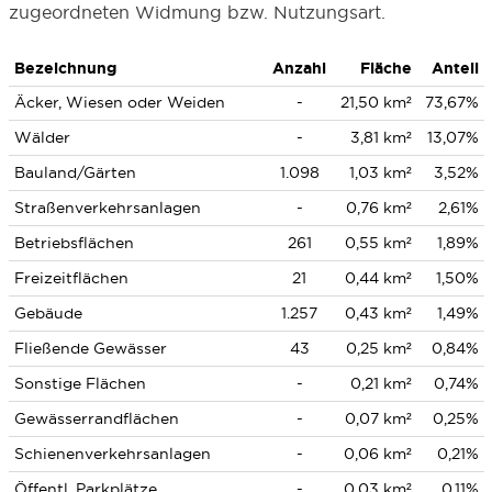
zugeordneten Widmung bzw. Nutzungsart.
Bezeichnung
Anzahl
Fläche
Anteil
Äcker, Wiesen oder Weiden
-
21,50 km²
73,67%
Wälder
-
3,81 km²
13,07%
Bauland/Gärten
1.098
1,03 km²
3,52%
Straßenverkehrsanlagen
-
0,76 km²
2,61%
Betriebsflächen
261
0,55 km²
1,89%
Freizeitflächen
21
0,44 km²
1,50%
Gebäude
1.257
0,43 km²
1,49%
Fließende Gewässer
43
0,25 km²
0,84%
Sonstige Flächen
-
0,21 km²
0,74%
Gewässerrandflächen
-
0,07 km²
0,25%
Schienenverkehrsanlagen
-
0,06 km²
0,21%
Öffentl. Parkplätze
-
0,03 km²
0,11%