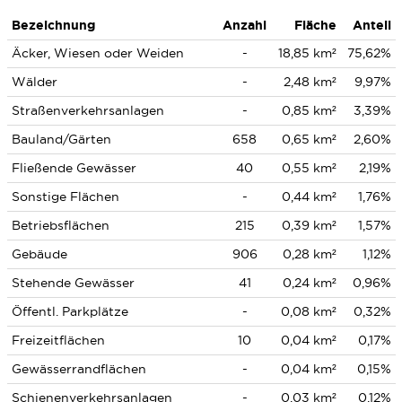
Bezeichnung
Anzahl
Fläche
Anteil
Äcker, Wiesen oder Weiden
-
18,85 km²
75,62%
Wälder
-
2,48 km²
9,97%
Straßenverkehrsanlagen
-
0,85 km²
3,39%
Bauland/Gärten
658
0,65 km²
2,60%
Fließende Gewässer
40
0,55 km²
2,19%
Sonstige Flächen
-
0,44 km²
1,76%
Betriebsflächen
215
0,39 km²
1,57%
Gebäude
906
0,28 km²
1,12%
Stehende Gewässer
41
0,24 km²
0,96%
Öffentl. Parkplätze
-
0,08 km²
0,32%
Freizeitflächen
10
0,04 km²
0,17%
Gewässerrandflächen
-
0,04 km²
0,15%
Schienenverkehrsanlagen
-
0,03 km²
0,12%