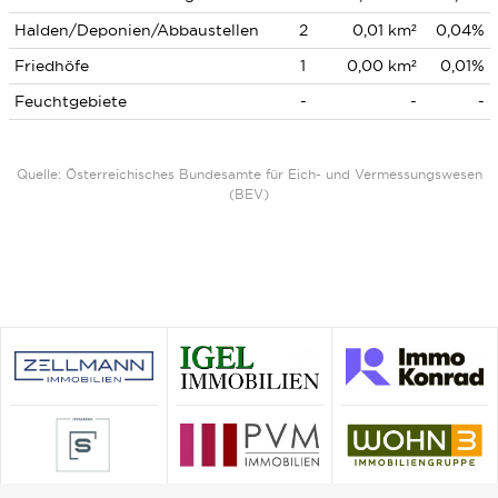
Halden/Deponien/Abbaustellen
2
0,01 km²
0,04%
Friedhöfe
1
0,00 km²
0,01%
Feuchtgebiete
-
-
-
Quelle: Österreichisches Bundesamte für Eich- und Vermessungswesen
(BEV)