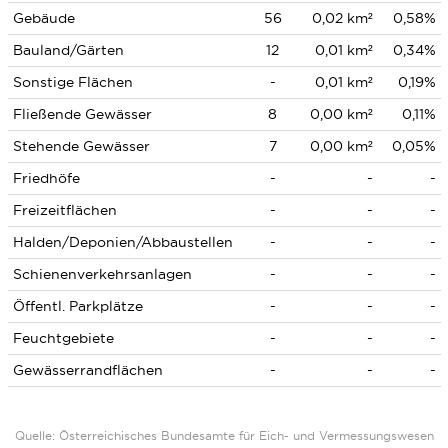
Gebäude
56
0,02 km²
0,58%
Bauland/Gärten
12
0,01 km²
0,34%
Sonstige Flächen
-
0,01 km²
0,19%
Fließende Gewässer
8
0,00 km²
0,11%
Stehende Gewässer
7
0,00 km²
0,05%
Friedhöfe
-
-
-
Freizeitflächen
-
-
-
Halden/Deponien/Abbaustellen
-
-
-
Schienenverkehrsanlagen
-
-
-
Öffentl. Parkplätze
-
-
-
Feuchtgebiete
-
-
-
Gewässerrandflächen
-
-
-
Quelle: Österreichisches Bundesamte für Eich- und Vermessungswesen