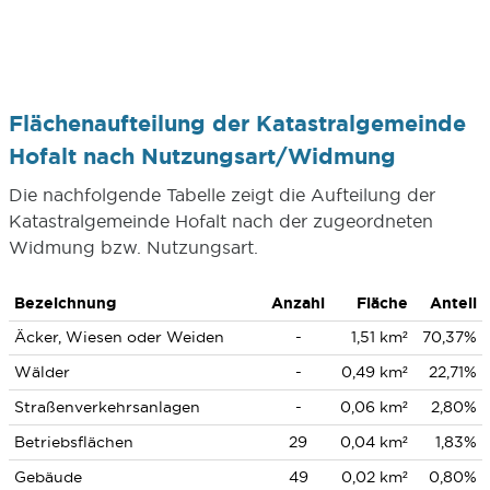
Flächenaufteilung der Katastralgemeinde
Hofalt nach Nutzungsart/Widmung
Die nachfolgende Tabelle zeigt die Aufteilung der
Katastralgemeinde Hofalt nach der zugeordneten
Widmung bzw. Nutzungsart.
Bezeichnung
Anzahl
Fläche
Anteil
Äcker, Wiesen oder Weiden
-
1,51 km²
70,37%
Wälder
-
0,49 km²
22,71%
Straßenverkehrsanlagen
-
0,06 km²
2,80%
Betriebsflächen
29
0,04 km²
1,83%
Gebäude
49
0,02 km²
0,80%