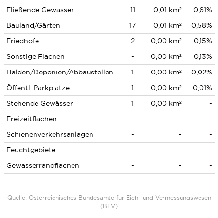
Fließende Gewässer
11
0,01 km²
0,61%
Bauland/Gärten
17
0,01 km²
0,58%
Friedhöfe
2
0,00 km²
0,15%
Sonstige Flächen
-
0,00 km²
0,13%
Halden/Deponien/Abbaustellen
1
0,00 km²
0,02%
Öffentl. Parkplätze
1
0,00 km²
0,01%
Stehende Gewässer
1
0,00 km²
-
Freizeitflächen
-
-
-
Schienenverkehrsanlagen
-
-
-
Feuchtgebiete
-
-
-
Gewässerrandflächen
-
-
-
Quelle: Österreichisches Bundesamte für Eich- und Vermessungswesen
(BEV)