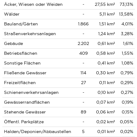
Äcker, Wiesen oder Weiden
-
27,55 km²
73,13%
Wälder
-
5,11 km²
13,58%
Bauland/Gärten
1.866
1,51 km²
4,01%
Straßenverkehrsanlagen
-
1,24 km²
3,28%
Gebäude
2.202
0,61 km²
1,61%
Betriebsflächen
409
0,58 km²
1,55%
Sonstige Flächen
-
0,41 km²
1,08%
Fließende Gewässer
114
0,30 km²
0,79%
Freizeitflächen
27
0,11 km²
0,29%
Schienenverkehrsanlagen
-
0,10 km²
0,27%
Gewässerrandflächen
-
0,07 km²
0,19%
Stehende Gewässer
89
0,06 km²
0,15%
Öffentl. Parkplätze
-
0,02 km²
0,05%
Halden/Deponien/Abbaustellen
5
0,01 km²
0,02%