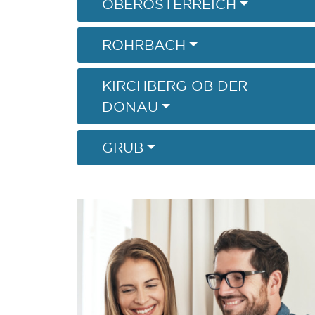
OBERÖSTERREICH
ROHRBACH
KIRCHBERG OB DER
DONAU
GRUB