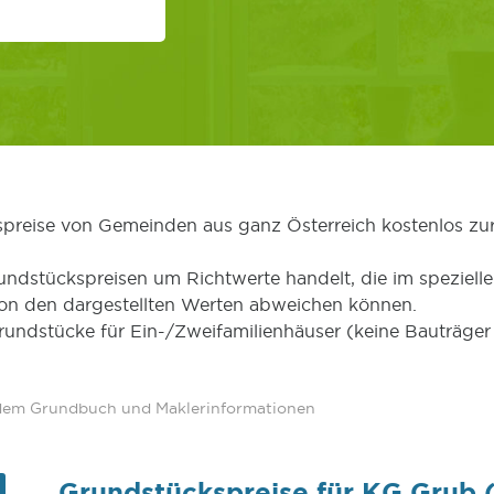
kspreise von Gemeinden aus ganz Österreich kostenlos zu
undstückspreisen um Richtwerte handelt, die im speziellen
von den dargestellten Werten abweichen können.
Grundstücke für Ein-/Zweifamilienhäuser (keine Bauträg
 dem Grundbuch und Maklerinformationen
Grundstückspreise für KG Grub