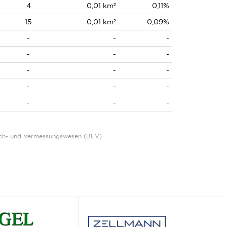
4
0,01 km²
0,11%
15
0,01 km²
0,09%
-
-
-
-
-
-
-
-
-
-
-
-
-
-
-
Eich- und Vermessungswesen (BEV)