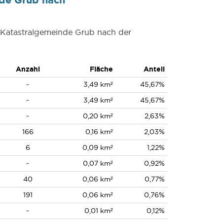
r Katastralgemeinde Grub nach der
Anzahl
Fläche
Anteil
-
3,49 km²
45,67%
-
3,49 km²
45,67%
-
0,20 km²
2,63%
166
0,16 km²
2,03%
6
0,09 km²
1,22%
-
0,07 km²
0,92%
40
0,06 km²
0,77%
191
0,06 km²
0,76%
-
0,01 km²
0,12%