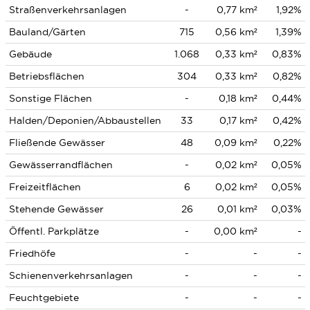
Straßenverkehrsanlagen
-
0,77 km²
1,92%
Bauland/Gärten
715
0,56 km²
1,39%
Gebäude
1.068
0,33 km²
0,83%
Betriebsflächen
304
0,33 km²
0,82%
Sonstige Flächen
-
0,18 km²
0,44%
Halden/Deponien/Abbaustellen
33
0,17 km²
0,42%
Fließende Gewässer
48
0,09 km²
0,22%
Gewässerrandflächen
-
0,02 km²
0,05%
Freizeitflächen
6
0,02 km²
0,05%
Stehende Gewässer
26
0,01 km²
0,03%
Öffentl. Parkplätze
-
0,00 km²
-
Friedhöfe
-
-
-
Schienenverkehrsanlagen
-
-
-
Feuchtgebiete
-
-
-