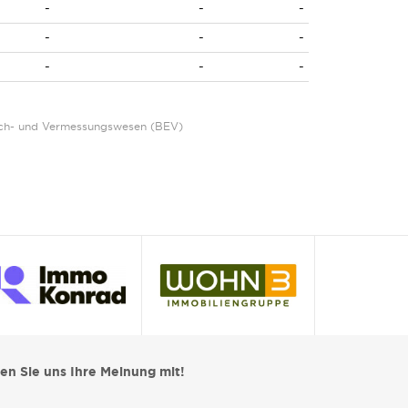
-
-
-
-
-
-
-
-
-
Eich- und Vermessungswesen (BEV)
len Sie uns Ihre Meinung mit!