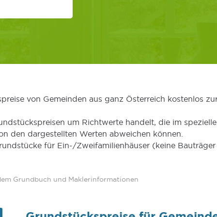
kspreise von Gemeinden aus ganz Österreich kostenlos zu
undstückspreisen um Richtwerte handelt, die im speziellen
von den dargestellten Werten abweichen können.
Grundstücke für Ein-/Zweifamilienhäuser (keine Bauträg
 dem Grundbuch und Maklerinformationen
Grundstückspreise für Gemeind