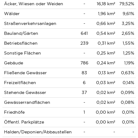
Äcker, Wiesen oder Weiden
-
16,18 km²
79,52%
Wälder
-
1,96 km²
9,61%
Straßenverkehrsanlagen
-
0,66 km²
3,25%
Bauland/Gärten
641
0,54 km²
2,65%
Betriebsflächen
239
0,31 km²
1,55%
Sonstige Flächen
-
0,25 km²
1,25%
Gebäude
786
0,24 km²
1,19%
Fließende Gewässer
83
0,13 km²
0,63%
Freizeitflächen
6
0,03 km²
0,14%
Stehende Gewässer
37
0,02 km²
0,09%
Gewässerrandflächen
-
0,02 km²
0,08%
Friedhöfe
1
0,00 km²
0,01%
Öffentl. Parkplätze
-
0,00 km²
0,01%
Halden/Deponien/Abbaustellen
-
-
-