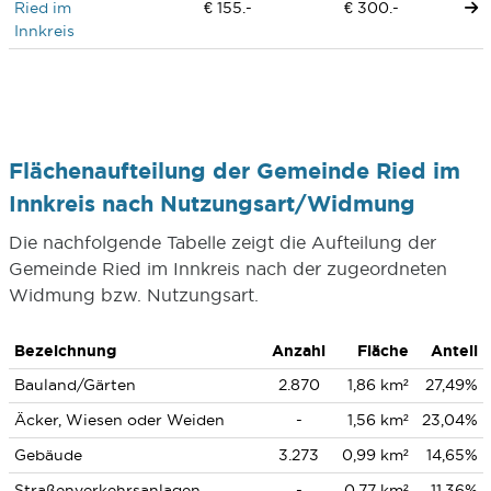
Ried im
€ 155.-
€ 300.-
Innkreis
Flächenaufteilung der Gemeinde Ried im
Innkreis nach Nutzungsart/Widmung
Die nachfolgende Tabelle zeigt die Aufteilung der
Gemeinde Ried im Innkreis nach der zugeordneten
Widmung bzw. Nutzungsart.
Bezeichnung
Anzahl
Fläche
Anteil
Bauland/Gärten
2.870
1,86 km²
27,49%
Äcker, Wiesen oder Weiden
-
1,56 km²
23,04%
Gebäude
3.273
0,99 km²
14,65%
Straßenverkehrsanlagen
-
0,77 km²
11,36%