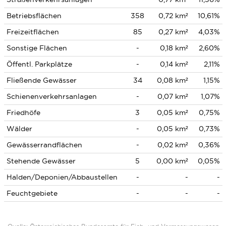
Betriebsflächen
358
0,72 km²
10,61%
Freizeitflächen
85
0,27 km²
4,03%
Sonstige Flächen
-
0,18 km²
2,60%
Öffentl. Parkplätze
-
0,14 km²
2,11%
Fließende Gewässer
34
0,08 km²
1,15%
Schienenverkehrsanlagen
-
0,07 km²
1,07%
Friedhöfe
3
0,05 km²
0,75%
Wälder
-
0,05 km²
0,73%
Gewässerrandflächen
-
0,02 km²
0,36%
Stehende Gewässer
5
0,00 km²
0,05%
Halden/Deponien/Abbaustellen
-
-
-
Feuchtgebiete
-
-
-