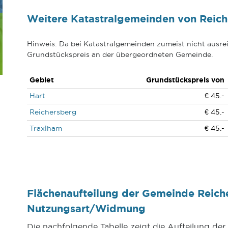
Weitere Katastralgemeinden von Reich
Hinweis: Da bei Katastralgemeinden zumeist nicht ausrei
Grundstückspreis an der übergeordneten Gemeinde.
Gebiet
Grundstückspreis von
Hart
€ 45.-
Reichersberg
€ 45.-
Traxlham
€ 45.-
Flächenaufteilung der Gemeinde Reich
Nutzungsart/Widmung
Die nachfolgende Tabelle zeigt die Aufteilung de