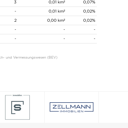
3
0,01 km²
0,07%
-
0,01 km²
0,02%
2
0,00 km²
0,02%
-
-
-
-
-
-
Eich- und Vermessungswesen (BEV)