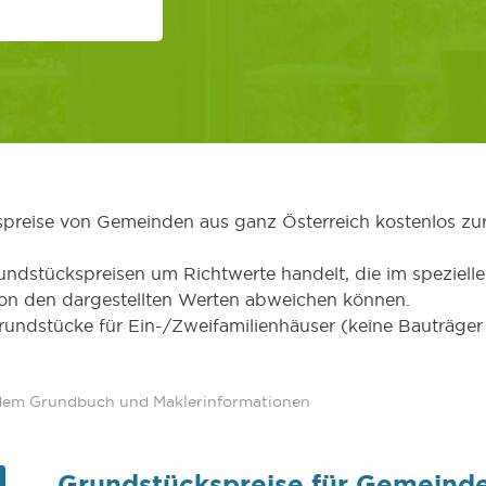
kspreise von Gemeinden aus ganz Österreich kostenlos zu
undstückspreisen um Richtwerte handelt, die im speziellen
von den dargestellten Werten abweichen können.
Grundstücke für Ein-/Zweifamilienhäuser (keine Bauträg
 dem Grundbuch und Maklerinformationen
Grundstückspreise für Gemeind