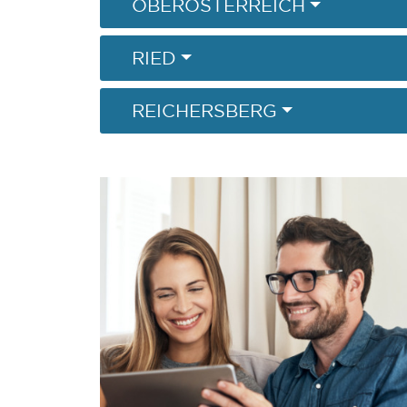
OBERÖSTERREICH
RIED
REICHERSBERG