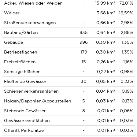
Äcker, Wiesen oder Weiden
-
15,99 km²
72,01%
Wälder
-
3,68 km²
16,59%
Straßenverkehrsanlagen
-
0,66 km²
2,98%
Bauland/Gärten
835
0,64 km²
2,88%
Gebäude
996
0,30 km²
1,35%
Betriebsflächen
179
0,30 km²
1,35%
Freizeitflächen
15
0,26 km²
1,16%
Sonstige Flächen
-
0,22 km²
0,98%
Fließende Gewässer
30
0,05 km²
0,23%
Schienenverkehrsanlagen
-
0,04 km²
0,19%
Halden/Deponien/Abbaustellen
5
0,03 km²
0,13%
Stehende Gewässer
8
0,01 km²
0,06%
Gewässerrandflächen
-
0,01 km²
0,03%
Öffentl. Parkplätze
-
0,01 km²
0,03%