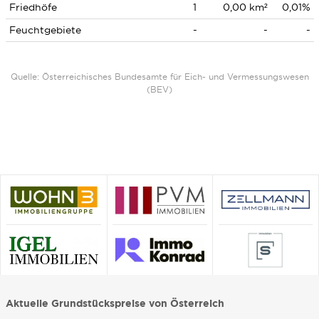
Friedhöfe
1
0,00 km²
0,01%
Feuchtgebiete
-
-
-
Quelle: Österreichisches Bundesamte für Eich- und Vermessungswesen
(BEV)
Aktuelle Grundstückspreise von Österreich