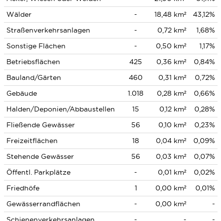
Wälder
-
18,48 km²
43,12%
Straßenverkehrsanlagen
-
0,72 km²
1,68%
Sonstige Flächen
-
0,50 km²
1,17%
Betriebsflächen
425
0,36 km²
0,84%
Bauland/Gärten
460
0,31 km²
0,72%
Gebäude
1.018
0,28 km²
0,66%
Halden/Deponien/Abbaustellen
15
0,12 km²
0,28%
Fließende Gewässer
56
0,10 km²
0,23%
Freizeitflächen
18
0,04 km²
0,09%
Stehende Gewässer
56
0,03 km²
0,07%
Öffentl. Parkplätze
-
0,01 km²
0,02%
Friedhöfe
1
0,00 km²
0,01%
Gewässerrandflächen
-
0,00 km²
-
Schienenverkehrsanlagen
-
-
-