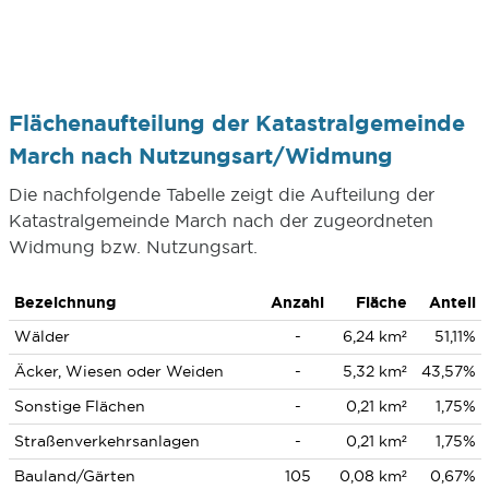
Flächenaufteilung der Katastralgemeinde
March nach Nutzungsart/Widmung
Die nachfolgende Tabelle zeigt die Aufteilung der
Katastralgemeinde March nach der zugeordneten
Widmung bzw. Nutzungsart.
Bezeichnung
Anzahl
Fläche
Anteil
Wälder
-
6,24 km²
51,11%
Äcker, Wiesen oder Weiden
-
5,32 km²
43,57%
Sonstige Flächen
-
0,21 km²
1,75%
Straßenverkehrsanlagen
-
0,21 km²
1,75%
Bauland/Gärten
105
0,08 km²
0,67%