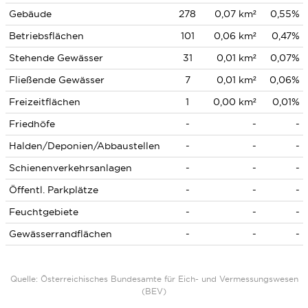
Gebäude
278
0,07 km²
0,55%
Betriebsflächen
101
0,06 km²
0,47%
Stehende Gewässer
31
0,01 km²
0,07%
Fließende Gewässer
7
0,01 km²
0,06%
Freizeitflächen
1
0,00 km²
0,01%
Friedhöfe
-
-
-
Halden/Deponien/Abbaustellen
-
-
-
Schienenverkehrsanlagen
-
-
-
Öffentl. Parkplätze
-
-
-
Feuchtgebiete
-
-
-
Gewässerrandflächen
-
-
-
Quelle: Österreichisches Bundesamte für Eich- und Vermessungswesen
(BEV)