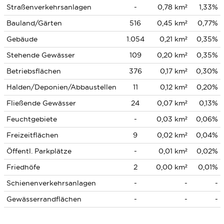
Straßenverkehrsanlagen
-
0,78 km²
1,33%
Bauland/Gärten
516
0,45 km²
0,77%
Gebäude
1.054
0,21 km²
0,35%
Stehende Gewässer
109
0,20 km²
0,35%
Betriebsflächen
376
0,17 km²
0,30%
Halden/Deponien/Abbaustellen
11
0,12 km²
0,20%
Fließende Gewässer
24
0,07 km²
0,13%
Feuchtgebiete
-
0,03 km²
0,06%
Freizeitflächen
9
0,02 km²
0,04%
Öffentl. Parkplätze
-
0,01 km²
0,02%
Friedhöfe
2
0,00 km²
0,01%
Schienenverkehrsanlagen
-
-
-
Gewässerrandflächen
-
-
-