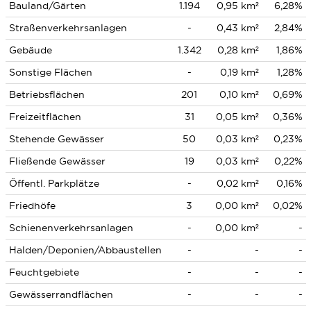
Bauland/Gärten
1.194
0,95 km²
6,28%
Straßenverkehrsanlagen
-
0,43 km²
2,84%
Gebäude
1.342
0,28 km²
1,86%
Sonstige Flächen
-
0,19 km²
1,28%
Betriebsflächen
201
0,10 km²
0,69%
Freizeitflächen
31
0,05 km²
0,36%
Stehende Gewässer
50
0,03 km²
0,23%
Fließende Gewässer
19
0,03 km²
0,22%
Öffentl. Parkplätze
-
0,02 km²
0,16%
Friedhöfe
3
0,00 km²
0,02%
Schienenverkehrsanlagen
-
0,00 km²
-
Halden/Deponien/Abbaustellen
-
-
-
Feuchtgebiete
-
-
-
Gewässerrandflächen
-
-
-