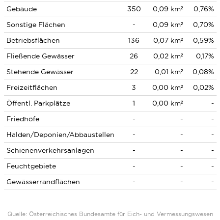
Gebäude
350
0,09 km²
0,76%
Sonstige Flächen
-
0,09 km²
0,70%
Betriebsflächen
136
0,07 km²
0,59%
Fließende Gewässer
26
0,02 km²
0,17%
Stehende Gewässer
22
0,01 km²
0,08%
Freizeitflächen
3
0,00 km²
0,02%
Öffentl. Parkplätze
1
0,00 km²
-
Friedhöfe
-
-
-
Halden/Deponien/Abbaustellen
-
-
-
Schienenverkehrsanlagen
-
-
-
Feuchtgebiete
-
-
-
Gewässerrandflächen
-
-
-
Quelle: Österreichisches Bundesamte für Eich- und Vermessungswesen