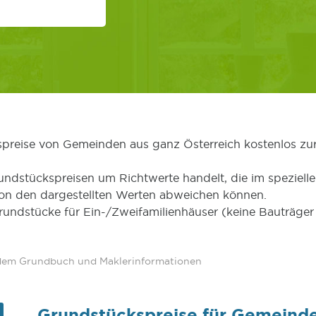
kspreise von Gemeinden aus ganz Österreich kostenlos zu
undstückspreisen um Richtwerte handelt, die im speziellen
von den dargestellten Werten abweichen können.
Grundstücke für Ein-/Zweifamilienhäuser (keine Bauträg
 dem Grundbuch und Maklerinformationen
Grundstückspreise für Gemeinde