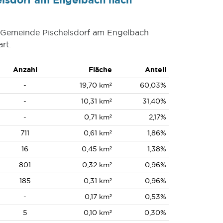
er Gemeinde Pischelsdorf am Engelbach
rt.
Anzahl
Fläche
Anteil
-
19,70 km²
60,03%
-
10,31 km²
31,40%
-
0,71 km²
2,17%
711
0,61 km²
1,86%
16
0,45 km²
1,38%
801
0,32 km²
0,96%
185
0,31 km²
0,96%
-
0,17 km²
0,53%
5
0,10 km²
0,30%