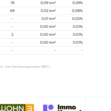
76
0,09 km²
0,29%
69
0,02 km²
0,08%
-
0,01 km²
0,02%
-
0,00 km²
0,01%
2
0,00 km²
0,01%
-
0,00 km²
0,01%
-
-
-
Eich- und Vermessungswesen (BEV)