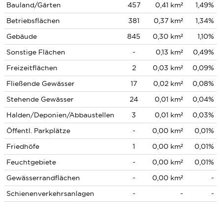
Bauland/Gärten
457
0,41 km²
1,49%
Betriebsflächen
381
0,37 km²
1,34%
Gebäude
845
0,30 km²
1,10%
Sonstige Flächen
-
0,13 km²
0,49%
Freizeitflächen
2
0,03 km²
0,09%
Fließende Gewässer
17
0,02 km²
0,08%
Stehende Gewässer
24
0,01 km²
0,04%
Halden/Deponien/Abbaustellen
3
0,01 km²
0,03%
Öffentl. Parkplätze
-
0,00 km²
0,01%
Friedhöfe
1
0,00 km²
0,01%
Feuchtgebiete
-
0,00 km²
0,01%
Gewässerrandflächen
-
0,00 km²
-
Schienenverkehrsanlagen
-
-
-