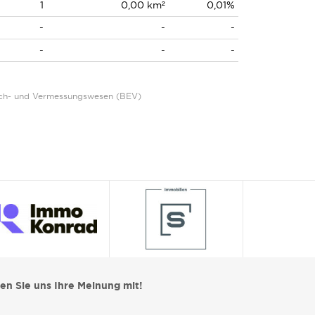
1
0,00 km²
0,01%
-
-
-
-
-
-
Eich- und Vermessungswesen (BEV)
len Sie uns Ihre Meinung mit!