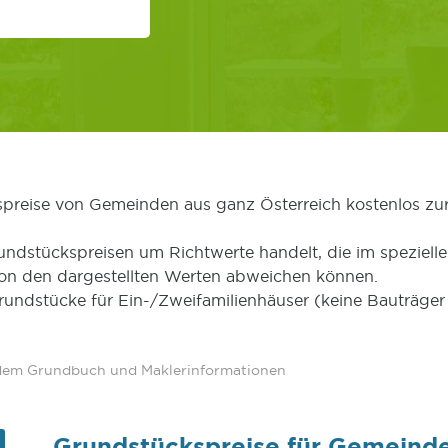
kspreise von Gemeinden aus ganz Österreich kostenlos zu
undstückspreisen um Richtwerte handelt, die im speziellen
von den dargestellten Werten abweichen können.
Grundstücke für Ein-/Zweifamilienhäuser (keine Bauträg
 dem Grundbuch und Maklerinformationen
Grundstückspreise für Gemeind