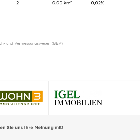
2
0,00 km²
0,02%
-
-
-
-
-
-
Eich- und Vermessungswesen (BEV)
len Sie uns Ihre Meinung mit!