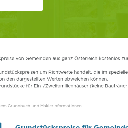
kspreise von Gemeinden aus ganz Österreich kostenlos zu
undstückspreisen um Richtwerte handelt, die im speziellen
von den dargestellten Werten abweichen können.
Grundstücke für Ein-/Zweifamilienhäuser (keine Bauträg
 dem Grundbuch und Maklerinformationen
Grundstückspreise für Gemeinde