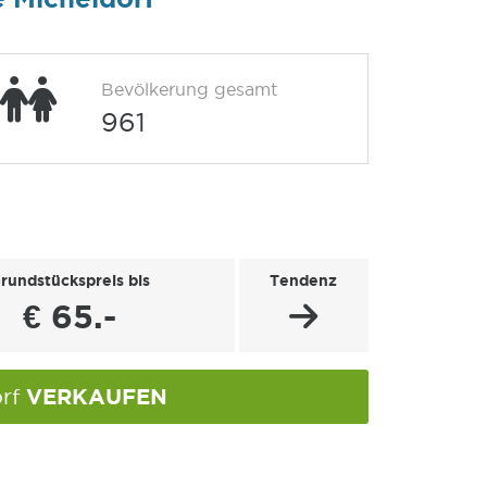
Bevölkerung gesamt
961
rundstückspreis bis
Tendenz
€ 65.-
VERKAUFEN
orf