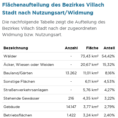
Flächenaufteilung des Bezirkes Villach
Stadt nach Nutzungsart/Widmung
Die nachfolgende Tabelle zeigt die Aufteilung des
Bezirkes Villach Stadt nach der zugeordneten
Widmung bzw. Nutzungsart.
Bezeichnung
Anzahl
Fläche
Anteil
Wälder
-
73,43 km²
54,42%
Äcker, Wiesen oder Weiden
-
20,67 km²
15,32%
Bauland/Gärten
13.262
11,01 km²
8,16%
Sonstige Flächen
-
6,11 km²
4,53%
Straßenverkehrsanlagen
-
5,76 km²
4,27%
Stehende Gewässer
216
4,35 km²
3,22%
Gebäude
14.147
3,77 km²
2,79%
Betriebsflächen
1.422
3,24 km²
2,40%