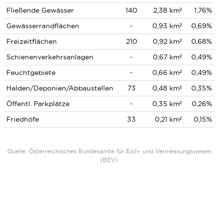
Fließende Gewässer
140
2,38 km²
1,76%
Gewässerrandflächen
-
0,93 km²
0,69%
Freizeitflächen
210
0,92 km²
0,68%
Schienenverkehrsanlagen
-
0,67 km²
0,49%
Feuchtgebiete
-
0,66 km²
0,49%
Halden/Deponien/Abbaustellen
73
0,48 km²
0,35%
Öffentl. Parkplätze
-
0,35 km²
0,26%
Friedhöfe
33
0,21 km²
0,15%
Quelle: Österreichisches Bundesamte für Eich- und Vermessungswesen
(BEV)