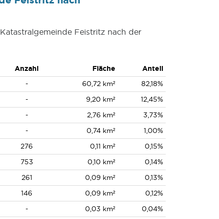
 Katastralgemeinde Feistritz nach der
Anzahl
Fläche
Anteil
-
60,72 km²
82,18%
-
9,20 km²
12,45%
-
2,76 km²
3,73%
-
0,74 km²
1,00%
276
0,11 km²
0,15%
753
0,10 km²
0,14%
261
0,09 km²
0,13%
146
0,09 km²
0,12%
-
0,03 km²
0,04%