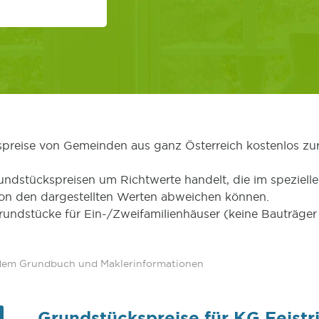
kspreise von Gemeinden aus ganz Österreich kostenlos zu
undstückspreisen um Richtwerte handelt, die im speziellen
von den dargestellten Werten abweichen können.
Grundstücke für Ein-/Zweifamilienhäuser (keine Bauträg
 dem Grundbuch und Maklerinformationen
Grundstückspreise für KG Feistr