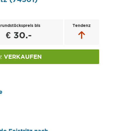
rundstückspreis bis
Tendenz
€ 30.-
VERKAUFEN
tz
e
e Feistritz nach