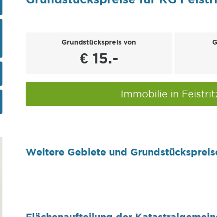
Grundstückspreis von
G
€ 15.-
Immobilie in Feistri
Weitere Gebiete und Grundstückspreis
Flächenaufteilung der Katastralgemeind