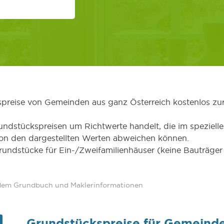
kspreise von Gemeinden aus ganz Österreich kostenlos zu
undstückspreisen um Richtwerte handelt, die im speziellen
von den dargestellten Werten abweichen können.
Grundstücke für Ein-/Zweifamilienhäuser (keine Bauträg
 dem Grundbuch und Maklerinformationen
Grundstückspreise für Gemeinde