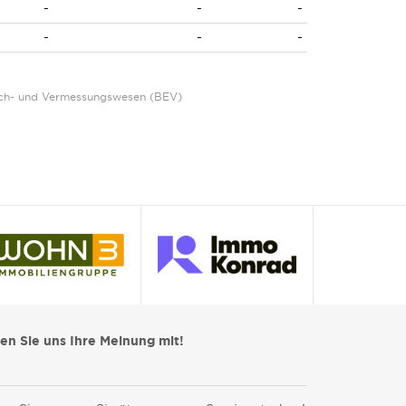
-
-
-
-
-
-
Eich- und Vermessungswesen (BEV)
len Sie uns Ihre Meinung mit!