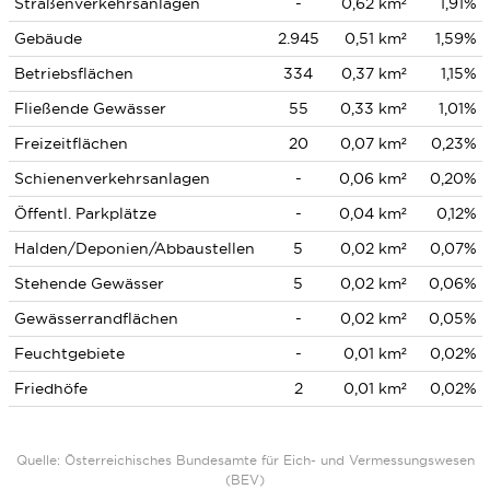
Straßenverkehrsanlagen
-
0,62 km²
1,91%
Gebäude
2.945
0,51 km²
1,59%
Betriebsflächen
334
0,37 km²
1,15%
Fließende Gewässer
55
0,33 km²
1,01%
Freizeitflächen
20
0,07 km²
0,23%
Schienenverkehrsanlagen
-
0,06 km²
0,20%
Öffentl. Parkplätze
-
0,04 km²
0,12%
Halden/Deponien/Abbaustellen
5
0,02 km²
0,07%
Stehende Gewässer
5
0,02 km²
0,06%
Gewässerrandflächen
-
0,02 km²
0,05%
Feuchtgebiete
-
0,01 km²
0,02%
Friedhöfe
2
0,01 km²
0,02%
Quelle: Österreichisches Bundesamte für Eich- und Vermessungswesen
(BEV)