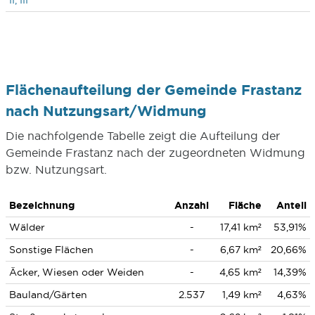
II, III
Flächenaufteilung der Gemeinde Frastanz
nach Nutzungsart/Widmung
Die nachfolgende Tabelle zeigt die Aufteilung der
Gemeinde Frastanz nach der zugeordneten Widmung
bzw. Nutzungsart.
Bezeichnung
Anzahl
Fläche
Anteil
Wälder
-
17,41 km²
53,91%
Sonstige Flächen
-
6,67 km²
20,66%
Äcker, Wiesen oder Weiden
-
4,65 km²
14,39%
Bauland/Gärten
2.537
1,49 km²
4,63%