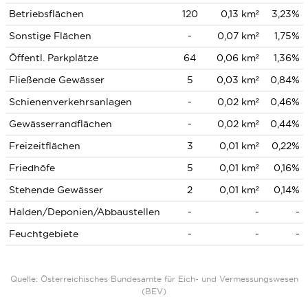
Betriebsflächen
120
0,13 km²
3,23%
Sonstige Flächen
-
0,07 km²
1,75%
Öffentl. Parkplätze
64
0,06 km²
1,36%
Fließende Gewässer
5
0,03 km²
0,84%
Schienenverkehrsanlagen
-
0,02 km²
0,46%
Gewässerrandflächen
-
0,02 km²
0,44%
Freizeitflächen
3
0,01 km²
0,22%
Friedhöfe
5
0,01 km²
0,16%
Stehende Gewässer
2
0,01 km²
0,14%
Halden/Deponien/Abbaustellen
-
-
-
Feuchtgebiete
-
-
-
Quelle: Österreichisches Bundesamte für Eich- und Vermessungswesen
(BEV)