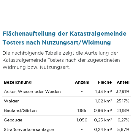
Flächenaufteilung der Katastralgemeinde
Tosters nach Nutzungsart/Widmung
Die nachfolgende Tabelle zeigt die Aufteilung der
Katastralgemeinde Tosters nach der zugeordneten
Widmung bzw. Nutzungsart.
Bezeichnung
Anzahl
Fläche
Anteil
Äcker, Wiesen oder Weiden
-
1,33 km²
32,91%
Wälder
-
1,02 km²
25,17%
Bauland/Gärten
1.185
0,86 km²
21,18%
Gebäude
1.056
0,25 km²
6,27%
Straßenverkehrsanlagen
-
0,24 km²
5,87%