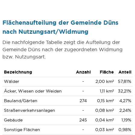
Flächenaufteilung der Gemeinde Düns
nach Nutzungsart/Widmung
Die nachfolgende Tabelle zeigt die Aufteilung der
Gemeinde Düns nach der zugeordneten Widmung
bzw. Nutzungsart.
Bezeichnung
Anzahl
Fläche
Anteil
Wälder
-
2,00 km²
57,81%
Äcker, Wiesen oder Weiden
-
1,11 km²
32,21%
Bauland/Gärten
274
0,15 km²
4,27%
Straßenverkehrsanlagen
-
0,08 km²
2,24%
Gebäude
245
0,04 km²
1,19%
Sonstige Flächen
-
0,03 km²
0,98%