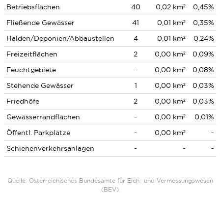
Betriebsflächen
40
0,02 km²
0,45%
Fließende Gewässer
41
0,01 km²
0,35%
Halden/Deponien/Abbaustellen
4
0,01 km²
0,24%
Freizeitflächen
2
0,00 km²
0,09%
Feuchtgebiete
-
0,00 km²
0,08%
Stehende Gewässer
1
0,00 km²
0,03%
Friedhöfe
2
0,00 km²
0,03%
Gewässerrandflächen
-
0,00 km²
0,01%
Öffentl. Parkplätze
-
0,00 km²
-
Schienenverkehrsanlagen
-
-
-
Quelle: Österreichisches Bundesamte für Eich- und Vermessungswesen
(BEV)