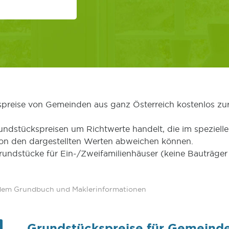
kspreise von Gemeinden aus ganz Österreich kostenlos zu
undstückspreisen um Richtwerte handelt, die im speziellen
von den dargestellten Werten abweichen können.
Grundstücke für Ein-/Zweifamilienhäuser (keine Bauträg
 dem Grundbuch und Maklerinformationen
Grundstückspreise für Gemeind