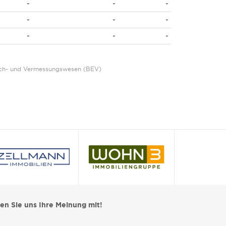
-
-
-
-
-
-
-
-
-
Eich- und Vermessungswesen (BEV)
len Sie uns Ihre Meinung mit!