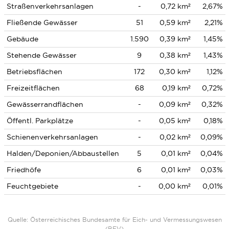
Straßenverkehrsanlagen
-
0,72 km²
2,67%
Fließende Gewässer
51
0,59 km²
2,21%
Gebäude
1.590
0,39 km²
1,45%
Stehende Gewässer
9
0,38 km²
1,43%
Betriebsflächen
172
0,30 km²
1,12%
Freizeitflächen
68
0,19 km²
0,72%
Gewässerrandflächen
-
0,09 km²
0,32%
Öffentl. Parkplätze
-
0,05 km²
0,18%
Schienenverkehrsanlagen
-
0,02 km²
0,09%
Halden/Deponien/Abbaustellen
5
0,01 km²
0,04%
Friedhöfe
6
0,01 km²
0,03%
Feuchtgebiete
-
0,00 km²
0,01%
Quelle: Österreichisches Bundesamte für Eich- und Vermessungswesen
(BEV)