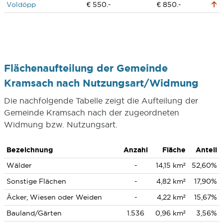
Voldöpp
€ 550.-
€ 850.-
Flächenaufteilung der Gemeinde
Kramsach nach Nutzungsart/Widmung
Die nachfolgende Tabelle zeigt die Aufteilung der
Gemeinde Kramsach nach der zugeordneten
Widmung bzw. Nutzungsart.
Bezeichnung
Anzahl
Fläche
Anteil
Wälder
-
14,15 km²
52,60%
Sonstige Flächen
-
4,82 km²
17,90%
Äcker, Wiesen oder Weiden
-
4,22 km²
15,67%
Bauland/Gärten
1.536
0,96 km²
3,56%