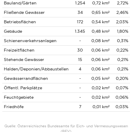
Bauland/Gärten
1.254
0,72 km²
2,72%
Fließende Gewässer
34
0,65 km²
2,46%
Betriebsflächen
172
0,54 km²
2,03%
Gebäude
1.345
0,48 km²
1,80%
Schienenverkehrsanlagen
-
0,08 km²
0,31%
Freizeitflächen
30
0,06 km²
0,22%
Stehende Gewässer
15
0,06 km²
0,21%
Halden/Deponien/Abbaustellen
4
0,06 km²
0,21%
Gewässerrandflächen
-
0,05 km²
0,20%
Öffentl. Parkplätze
-
0,02 km²
0,07%
Feuchtgebiete
-
0,02 km²
0,06%
Friedhöfe
7
0,01 km²
0,03%
Quelle: Österreichisches Bundesamte für Eich- und Vermessungswesen
(BEV)