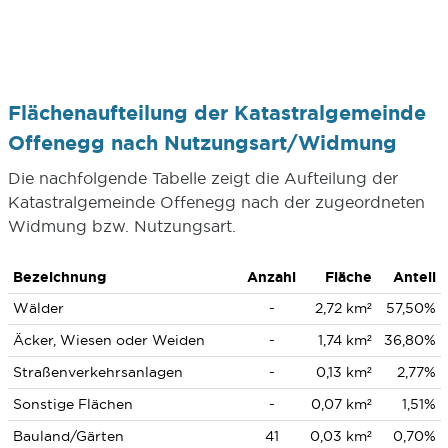
Flächenaufteilung der Katastralgemeinde
Offenegg nach Nutzungsart/Widmung
Die nachfolgende Tabelle zeigt die Aufteilung der
Katastralgemeinde Offenegg nach der zugeordneten
Widmung bzw. Nutzungsart.
Bezeichnung
Anzahl
Fläche
Anteil
Wälder
-
2,72 km²
57,50%
Äcker, Wiesen oder Weiden
-
1,74 km²
36,80%
Straßenverkehrsanlagen
-
0,13 km²
2,77%
Sonstige Flächen
-
0,07 km²
1,51%
Bauland/Gärten
41
0,03 km²
0,70%