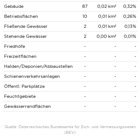
Gebäude
87
0,02 km²
0,32%
Betriebsflächen
10
0,01 km²
0,26%
Fließende Gewässer
2
0,01 km²
0,13%
Stehende Gewässer
2
0,00 km²
0,01%
Friedhöfe
-
-
-
Freizeitflächen
-
-
-
Halden/Deponien/Abbaustellen
-
-
-
Schienenverkehrsanlagen
-
-
-
Öffentl. Parkplätze
-
-
-
Feuchtgebiete
-
-
-
Gewässerrandflächen
-
-
-
Quelle: Österreichisches Bundesamte für Eich- und Vermessungswesen
(BEV)