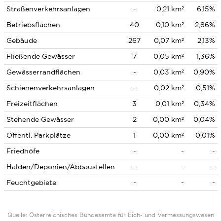
Straßenverkehrsanlagen
-
0,21 km²
6,15%
Betriebsflächen
40
0,10 km²
2,86%
Gebäude
267
0,07 km²
2,13%
Fließende Gewässer
7
0,05 km²
1,36%
Gewässerrandflächen
-
0,03 km²
0,90%
Schienenverkehrsanlagen
-
0,02 km²
0,51%
Freizeitflächen
3
0,01 km²
0,34%
Stehende Gewässer
2
0,00 km²
0,04%
Öffentl. Parkplätze
1
0,00 km²
0,01%
Friedhöfe
-
-
-
Halden/Deponien/Abbaustellen
-
-
-
Feuchtgebiete
-
-
-
Quelle: Österreichisches Bundesamte für Eich- und Vermessungswesen