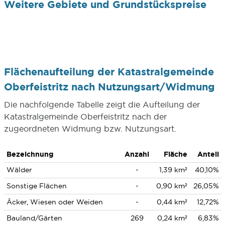
Weitere Gebiete und Grundstückspreise
Flächenaufteilung der Katastralgemeinde
Oberfeistritz nach Nutzungsart/Widmung
Die nachfolgende Tabelle zeigt die Aufteilung der
Katastralgemeinde Oberfeistritz nach der
zugeordneten Widmung bzw. Nutzungsart.
Bezeichnung
Anzahl
Fläche
Anteil
Wälder
-
1,39 km²
40,10%
Sonstige Flächen
-
0,90 km²
26,05%
Äcker, Wiesen oder Weiden
-
0,44 km²
12,72%
Bauland/Gärten
269
0,24 km²
6,83%