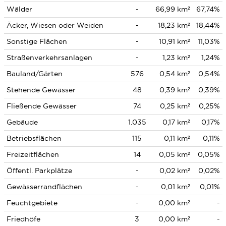
Wälder
-
66,99 km²
67,74%
Äcker, Wiesen oder Weiden
-
18,23 km²
18,44%
Sonstige Flächen
-
10,91 km²
11,03%
Straßenverkehrsanlagen
-
1,23 km²
1,24%
Bauland/Gärten
576
0,54 km²
0,54%
Stehende Gewässer
48
0,39 km²
0,39%
Fließende Gewässer
74
0,25 km²
0,25%
Gebäude
1.035
0,17 km²
0,17%
Betriebsflächen
115
0,11 km²
0,11%
Freizeitflächen
14
0,05 km²
0,05%
Öffentl. Parkplätze
-
0,02 km²
0,02%
Gewässerrandflächen
-
0,01 km²
0,01%
Feuchtgebiete
-
0,00 km²
-
Friedhöfe
3
0,00 km²
-