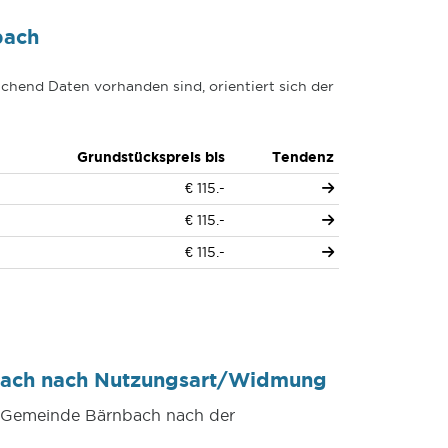
bach
chend Daten vorhanden sind, orientiert sich der
Grundstückspreis bis
Tendenz
€ 115.-
€ 115.-
€ 115.-
bach nach Nutzungsart/Widmung
er Gemeinde Bärnbach nach der