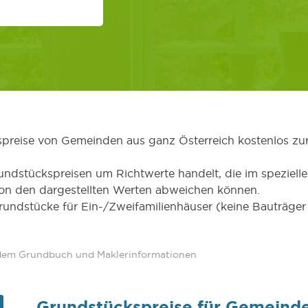
kspreise von Gemeinden aus ganz Österreich kostenlos zu
undstückspreisen um Richtwerte handelt, die im speziellen
von den dargestellten Werten abweichen können.
Grundstücke für Ein-/Zweifamilienhäuser (keine Bauträg
 dem Grundbuch und Maklerinformationen
Grundstückspreise für Gemeind