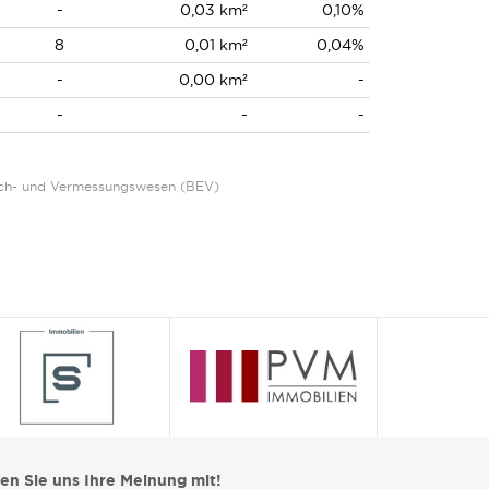
-
0,03 km²
0,10%
8
0,01 km²
0,04%
-
0,00 km²
-
-
-
-
Eich- und Vermessungswesen (BEV)
len Sie uns Ihre Meinung mit!