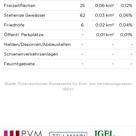
Freizeitflächen
25
0,06 km²
0,12%
Stehende Gewässer
62
0,03 km²
0,06%
Friedhöfe
6
0,02 km²
0,04%
Öffentl. Parkplätze
-
0,01 km²
0,01%
Halden/Deponien/Abbaustellen
-
-
-
Schienenverkehrsanlagen
-
-
-
Feuchtgebiete
-
-
-
Quelle: Österreichisches Bundesamte für Eich- und Vermessungswesen
(BEV)