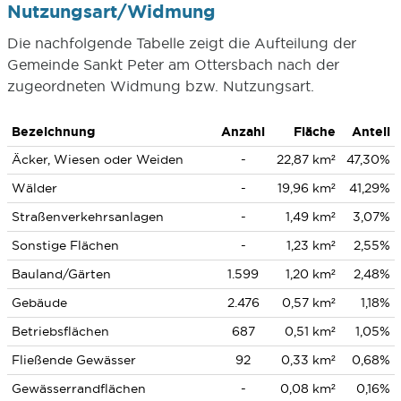
Nutzungsart/Widmung
Die nachfolgende Tabelle zeigt die Aufteilung der
Gemeinde Sankt Peter am Ottersbach nach der
zugeordneten Widmung bzw. Nutzungsart.
Bezeichnung
Anzahl
Fläche
Anteil
Äcker, Wiesen oder Weiden
-
22,87 km²
47,30%
Wälder
-
19,96 km²
41,29%
Straßenverkehrsanlagen
-
1,49 km²
3,07%
Sonstige Flächen
-
1,23 km²
2,55%
Bauland/Gärten
1.599
1,20 km²
2,48%
Gebäude
2.476
0,57 km²
1,18%
Betriebsflächen
687
0,51 km²
1,05%
Fließende Gewässer
92
0,33 km²
0,68%
Gewässerrandflächen
-
0,08 km²
0,16%