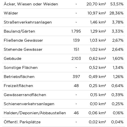
Äcker, Wiesen oder Weiden
-
20,70 km²
53,51%
Wälder
-
10,97 km²
28,36%
Straßenverkehrsanlagen
-
1,46 km²
3,78%
Bauland/Gärten
1.795
1,29 km²
3,33%
Fließende Gewässer
139
1,03 km²
2,67%
Stehende Gewässer
151
1,02 km²
2,64%
Gebäude
2.103
0,62 km²
1,60%
Sonstige Flächen
-
0,52 km²
1,34%
Betriebsflächen
397
0,49 km²
1,26%
Freizeitflächen
48
0,25 km²
0,64%
Gewässerrandflächen
-
0,15 km²
0,39%
Schienenverkehrsanlagen
-
0,10 km²
0,25%
Halden/Deponien/Abbaustellen
46
0,06 km²
0,16%
Öffentl. Parkplätze
-
0,02 km²
0,04%