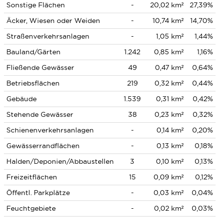
Sonstige Flächen
-
20,02 km²
27,39%
Äcker, Wiesen oder Weiden
-
10,74 km²
14,70%
Straßenverkehrsanlagen
-
1,05 km²
1,44%
Bauland/Gärten
1.242
0,85 km²
1,16%
Fließende Gewässer
49
0,47 km²
0,64%
Betriebsflächen
219
0,32 km²
0,44%
Gebäude
1.539
0,31 km²
0,42%
Stehende Gewässer
38
0,23 km²
0,32%
Schienenverkehrsanlagen
-
0,14 km²
0,20%
Gewässerrandflächen
-
0,13 km²
0,18%
Halden/Deponien/Abbaustellen
3
0,10 km²
0,13%
Freizeitflächen
15
0,09 km²
0,12%
Öffentl. Parkplätze
-
0,03 km²
0,04%
Feuchtgebiete
-
0,02 km²
0,03%