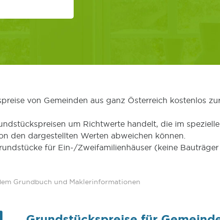
kspreise von Gemeinden aus ganz Österreich kostenlos zu
undstückspreisen um Richtwerte handelt, die im speziellen
von den dargestellten Werten abweichen können.
Grundstücke für Ein-/Zweifamilienhäuser (keine Bauträg
 dem Grundbuch und Maklerinformationen
Grundstückspreise für Gemeind