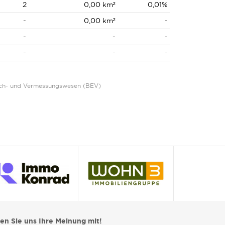
2
0,00 km²
0,01%
-
0,00 km²
-
-
-
-
-
-
-
Eich- und Vermessungswesen (BEV)
len Sie uns Ihre Meinung mit!