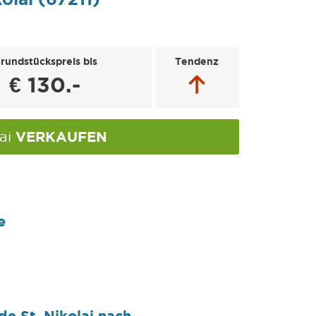
rundstückspreis bis
Tendenz
€ 130.-
VERKAUFEN
lai
e
e St. Nikolai nach