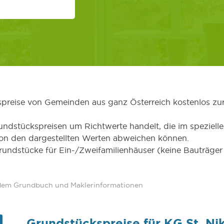
kspreise von Gemeinden aus ganz Österreich kostenlos zu
undstückspreisen um Richtwerte handelt, die im speziellen
von den dargestellten Werten abweichen können.
Grundstücke für Ein-/Zweifamilienhäuser (keine Bauträg
 dem Grundbuch und Maklerinformationen
Grundstückspreise für KG St. Nik