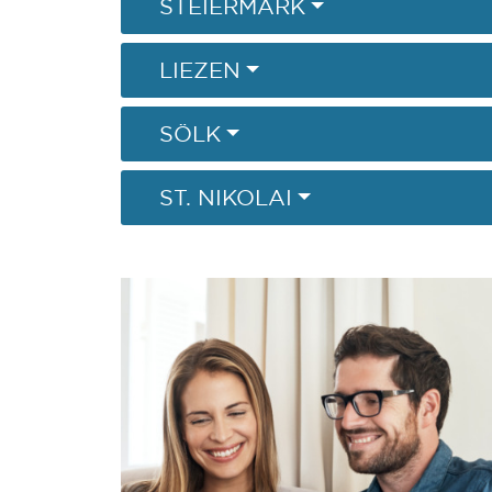
STEIERMARK
LIEZEN
SÖLK
ST. NIKOLAI