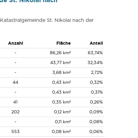
 Katastralgemeinde St. Nikolai nach der
Anzahl
Fläche
Anteil
-
86,26 km²
63,74%
-
43,77 km²
32,34%
-
3,68 km²
2,72%
44
0,43 km²
0,32%
-
0,43 km²
0,31%
41
0,35 km²
0,26%
202
0,12 km²
0,09%
-
0,11 km²
0,08%
553
0,08 km²
0,06%