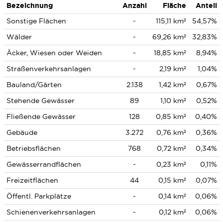
Bezeichnung
Anzahl
Fläche
Anteil
Sonstige Flächen
-
115,11 km²
54,57%
Wälder
-
69,26 km²
32,83%
Äcker, Wiesen oder Weiden
-
18,85 km²
8,94%
Straßenverkehrsanlagen
-
2,19 km²
1,04%
Bauland/Gärten
2.138
1,42 km²
0,67%
Stehende Gewässer
89
1,10 km²
0,52%
Fließende Gewässer
128
0,85 km²
0,40%
Gebäude
3.272
0,76 km²
0,36%
Betriebsflächen
768
0,72 km²
0,34%
Gewässerrandflächen
-
0,23 km²
0,11%
Freizeitflächen
44
0,15 km²
0,07%
Öffentl. Parkplätze
-
0,14 km²
0,06%
Schienenverkehrsanlagen
-
0,12 km²
0,06%