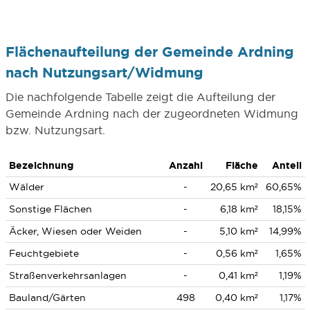
Flächenaufteilung der Gemeinde Ardning
nach Nutzungsart/Widmung
Die nachfolgende Tabelle zeigt die Aufteilung der
Gemeinde Ardning nach der zugeordneten Widmung
bzw. Nutzungsart.
Bezeichnung
Anzahl
Fläche
Anteil
Wälder
-
20,65 km²
60,65%
Sonstige Flächen
-
6,18 km²
18,15%
Äcker, Wiesen oder Weiden
-
5,10 km²
14,99%
Feuchtgebiete
-
0,56 km²
1,65%
Straßenverkehrsanlagen
-
0,41 km²
1,19%
Bauland/Gärten
498
0,40 km²
1,17%