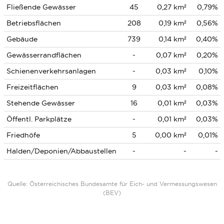
Fließende Gewässer
45
0,27 km²
0,79%
Betriebsflächen
208
0,19 km²
0,56%
Gebäude
739
0,14 km²
0,40%
Gewässerrandflächen
-
0,07 km²
0,20%
Schienenverkehrsanlagen
-
0,03 km²
0,10%
Freizeitflächen
9
0,03 km²
0,08%
Stehende Gewässer
16
0,01 km²
0,03%
Öffentl. Parkplätze
-
0,01 km²
0,03%
Friedhöfe
5
0,00 km²
0,01%
Halden/Deponien/Abbaustellen
-
-
-
Quelle: Österreichisches Bundesamte für Eich- und Vermessungswesen
(BEV)