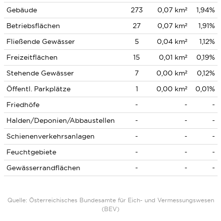
Gebäude
273
0,07 km²
1,94%
Betriebsflächen
27
0,07 km²
1,91%
Fließende Gewässer
5
0,04 km²
1,12%
Freizeitflächen
15
0,01 km²
0,19%
Stehende Gewässer
7
0,00 km²
0,12%
Öffentl. Parkplätze
1
0,00 km²
0,01%
Friedhöfe
-
-
-
Halden/Deponien/Abbaustellen
-
-
-
Schienenverkehrsanlagen
-
-
-
Feuchtgebiete
-
-
-
Gewässerrandflächen
-
-
-
Quelle: Österreichisches Bundesamte für Eich- und Vermessungswesen
(BEV)