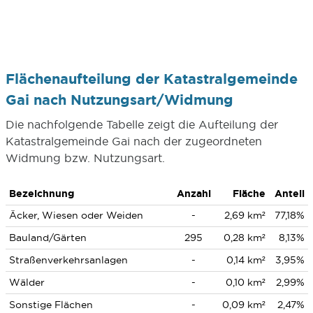
Flächenaufteilung der Katastralgemeinde
Gai nach Nutzungsart/Widmung
Die nachfolgende Tabelle zeigt die Aufteilung der
Katastralgemeinde Gai nach der zugeordneten
Widmung bzw. Nutzungsart.
Bezeichnung
Anzahl
Fläche
Anteil
Äcker, Wiesen oder Weiden
-
2,69 km²
77,18%
Bauland/Gärten
295
0,28 km²
8,13%
Straßenverkehrsanlagen
-
0,14 km²
3,95%
Wälder
-
0,10 km²
2,99%
Sonstige Flächen
-
0,09 km²
2,47%